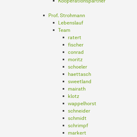
Kooperationspartner
Prof. Strohmann
Lebenslauf
Team
ratert
fischer
conrad
moritz
schoeler
haettasch
sweetland
mairath
klotz
wappelhorst
schneider
schmidt
schrimpf
markert