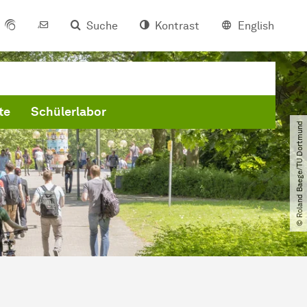
Suche
Kontrast
English
te
Schülerlabor
© Roland Baege​/​TU Dortmund