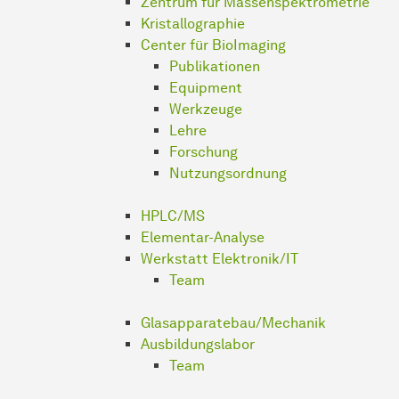
Zentrum für Massenspektrometrie
Kristallographie
Center für BioImaging
Publikationen
Equipment
Werkzeuge
Lehre
Forschung
Nutzungsordnung
HPLC/MS
Elementar-Analyse
Werk­statt
Elektronik/IT
Team
Glasapparatebau/Mechanik
Ausbildungslabor
Team