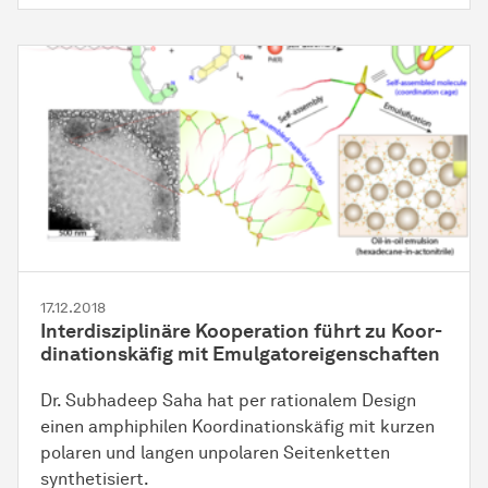
17.12.2018
Interdisziplinäre
Ko­ope­ra­tion
führt zu
Ko­or­
di­na­ti­ons­kä­fig
mit
Emul­ga­tor­ei­gen­schaf­ten
Dr. Subhadeep Saha hat per rationalem Design
einen amphiphilen
Ko­or­di­na­ti­ons­kä­fig
mit kurzen
polaren und langen unpolaren Seitenketten
synthetisiert.