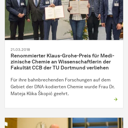
21.03.2018
Renommierter Klaus-Grohe-Preis für
Me­di­
zi­ni­sche
Chemie an
Wis­sen­schaft­le­rin
der
Fakultät CCB der TU Dortmund verliehen
Für ihre bahnbrechenden Forschungen auf dem
Gebiet der
DNA-ko­dier­ten
Chemie wurde Frau Dr.
Mateja Klika Škopić geehrt.