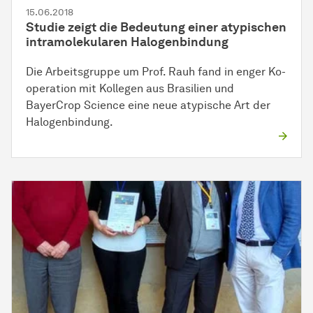
15.06.2018
Studie zeigt die
Be­deu­tung
einer atypischen
intramolekularen
Ha­lo­gen­bin­dung
Die Arbeitsgruppe um Prof. Rauh fand in enger
Ko­
ope­ra­tion
mit Kollegen aus Brasilien und
BayerCrop Science eine neue atypische Art der
Ha­lo­gen­bin­dung
.