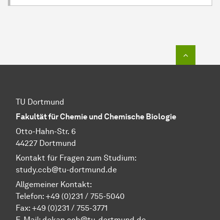
Zum Seit
TU Dortmund
Fakultät für Chemie und Chemische Biologie
Otto-Hahn-Str. 6
44227 Dortmund
Kontakt für Fragen zum Studium:
study.ccb@tu-dortmund.de
Allgemeiner Kontakt:
Telefon:
+49 (0)231 / 755-5040
Fax: +49 (0)231 / 755-3771
E-Mail:
dekan.ccb@tu-dortmund.de