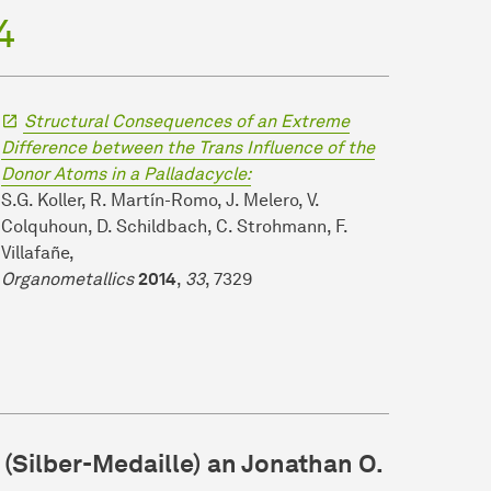
4
Structural Consequences of an Extreme
Difference between the Trans Influence of the
Donor Atoms in a Palladacycle:
S.G. Koller, R. Martín-Romo, J. Melero, V.
Colquhoun, D. Schildbach, C. Strohmann, F.
Villafañe,
Organometallics
2014
,
33
, 7329
Silber-Medaille) an Jonathan O.