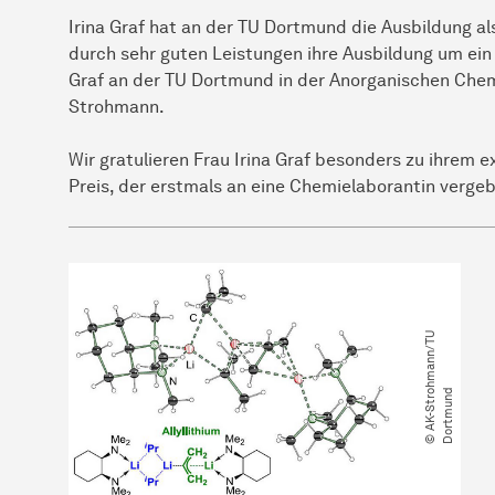
Irina Graf hat an der TU Dortmund die Ausbildung 
durch sehr guten Leistungen ihre Ausbildung um ein 
Graf an der TU Dortmund in der Anorganischen Chem
Strohmann.
Wir gratulieren Frau Irina Graf besonders zu ihrem
Preis, der erstmals an eine Chemielaborantin verge
©
A
K
-
S
t
r
h
m
a
n
n​
/​
T
U
D
o
r
t
m
u
n
o
d