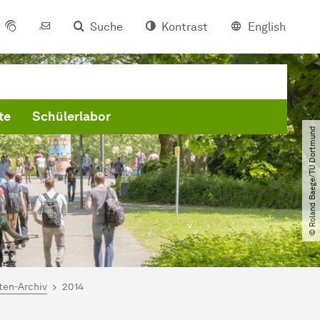
Suche
Kontrast
English
te
Schülerlabor
© Roland Baege​/​TU Dortmund
ten-Archiv
2014