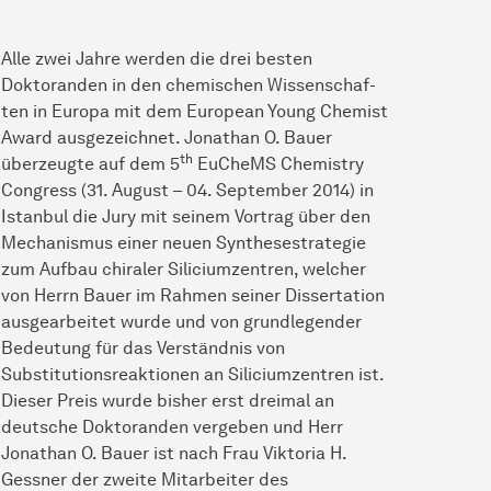
Alle zwei Jahre werden die drei besten
Doktoranden in den
che­mi­schen
Wis­sen­schaf­
ten
in Europa mit dem European Young Chemist
Award ausgezeichnet. Jonathan O. Bauer
th
überzeugte auf dem 5
EuCheMS Chemistry
Congress (31. August – 04. September 2014) in
Istanbul die Jury mit seinem Vortrag über den
Mechanismus einer neuen Synthesestrategie
zum Aufbau chiraler Siliciumzentren, welcher
von Herrn Bauer im Rahmen seiner Dissertation
ausgearbeitet wurde und von grundlegender
Be­deu­tung
für das Verständnis von
Substitutionsreaktionen an Siliciumzentren ist.
Dieser Preis wurde bisher erst dreimal an
deutsche Doktoranden vergeben und Herr
Jonathan O. Bauer ist nach Frau Viktoria H.
Gessner der zweite
Mit­ar­bei­ter
des