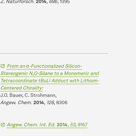
Z. Naturforsch.
2014
,
69b
, 1395
From an α-Functionalized Silicon-
Stereogenic N,O-Silane to a Monomeric and
Tetracoordinate tBuLi Adduct with Lithium-
Centered Chirality:
J.O. Bauer, C. Strohmann,
Angew.
Chem.
2014
,
126
, 8306
Angew. Chem. Int. Ed.
2014
,
53
, 8167