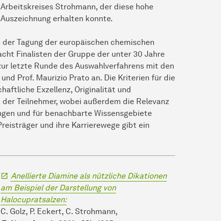
Arbeitskreises Strohmann, der diese hohe
Auszeichnung erhalten konnte.
n der Tagung der europäischen
che­mi­schen
cht Finalisten der Gruppe der unter 30 Jahre
zur letzte Runde des Auswahlverfahrens mit den
 und Prof. Maurizio Prato an. Die Kriterien für die
aftliche Exzellenz, Originalität und
n der Teilnehmer, wobei außerdem die Relevanz
ungen und für benachbarte Wissensgebiete
reisträger und ihre Karrierewege gibt ein
Anellierte Diamine als nützliche Dikationen
am Beispiel der Darstellung von
Halocupratsalzen:
C. Golz, P. Eckert, C. Strohmann,