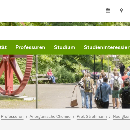
tät
Professuren
Studium
Studieninteressier
ind hier:
artseite
Professuren
Anorganische Chemie
Prof. Strohmann
Neuigkei