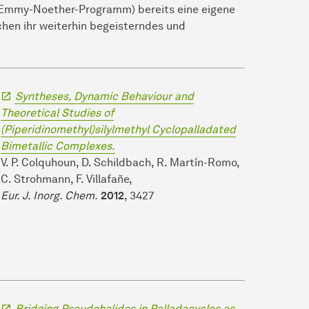
 (Emmy-Noether-Programm) bereits eine eigene
hen ihr weiterhin begeisterndes und
Syntheses, Dynamic Behaviour and
Theoretical Studies of
(Piperidinomethyl)silylmethyl Cyclopalladated
Bimetallic Complexes.
V. P. Colquhoun, D. Schildbach, R. Martín-Romo,
C. Strohmann, F. Villafañe,
Eur. J. Inorg. Chem.
2012
, 3427
Bridging Pseudohalides in Palladacycles as