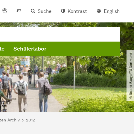
Suche
Kontrast
English
te
Schülerlabor
© Roland Baege​/​TU Dortmund
ten-Archiv
2012