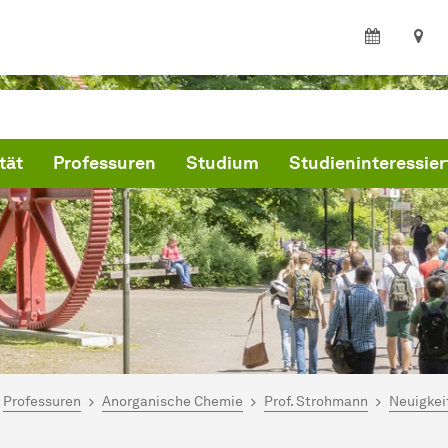
tät
Professuren
Studium
Studieninteressier
ind hier:
artseite
Professuren
Anorganische Chemie
Prof. Strohmann
Neuigkei