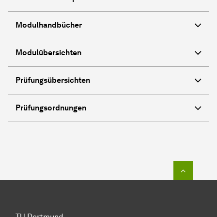
Modulhandbücher
Modulübersichten
Prüfungsübersichten
Prüfungsordnungen
Zum Seit
TU Dortmund