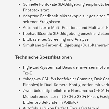
Schnelle konfokale 3D-Bildgebung empfindlicher
Phototoxizität
Adaptive Feedback-Mikroskopie zur gezielten
E
seltenen Ereignissen
Automatisierte Multi-Positions- und Multiwell
Hochauflösende 3D-Bildgebung einzelner Zellen
Bildbasiertes Screening und Analyse
Simultane 2-Farben-Bildgebung (Dual-Kamera-K
Technische Spezifikationen
High-End-System auf Basis der inversen motor
Ti2-E
Yokogawa CSU-W1 konfokaler Spinning-Disk-Sc
Pinholes) in Dual-Kamera-Konfiguration mit var
Zwei rückseitig belichtete Hamamatsu ORCA-F
Monochromsensor mit 2304 x 2304 Pixeln, Pixelg
Bilder pro Sekunde im Vollbild)
Autofokus (Nikon Perfect Focus System 4)