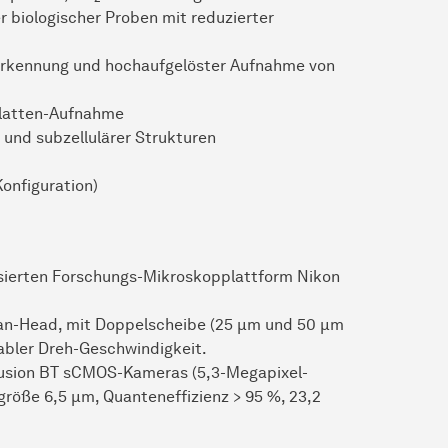
 biologischer Proben mit reduzierter
r­ken­nung
und hochaufgelöster Aufnahme von
-Platten-Aufnahme
 und subzellulärer Strukturen
onfiguration)
isierten Forschungs-Mikroskopplattform Nikon
an-Head, mit Doppelscheibe (25 µm und 50 µm
iabler Dreh-Geschwindigkeit.
usion BT sCMOS-Kameras (5,3-Megapixel-
röße 6,5 µm, Quanteneffizienz > 95 %, 23,2