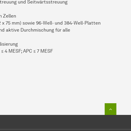
streuung und Seitwärtsstreuung
n Zellen
 x 75 mm) sowie 96-Well- und 384-Well-Platten
nd aktive Durchmischung für alle
lisierung
E ≤ 4 MESF; APC ≤ 7 MESF
Zum Seit