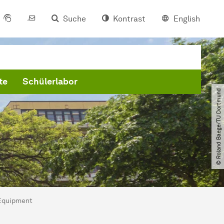
Suche
Kontrast
English
te
Schülerlabor
© Roland Baege​/​TU Dortmund
Equipment