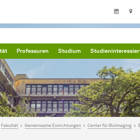
tät
Professuren
Studium
Studieninteressier
ind hier:
artseite
Fakultät
Gemeinsame Einrichtungen
Center für BioImaging