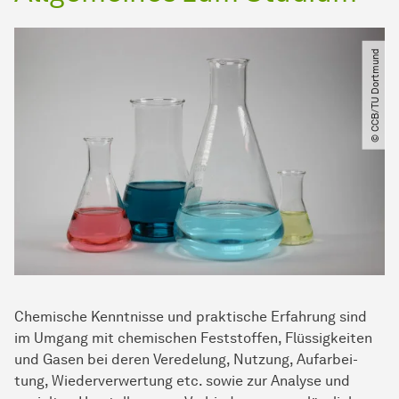
© CCB​/​TU Dortmund
Che­mi­sche Kennt­nisse und prak­ti­sche Erfahrung sind
im Um­gang mit che­mi­schen Feststoffen, Flüs­sig­kei­ten
und Gasen bei deren Veredelung, Nutzung, Auf­ar­bei­
tung, Wiederverwertung etc. sowie zur Analyse und