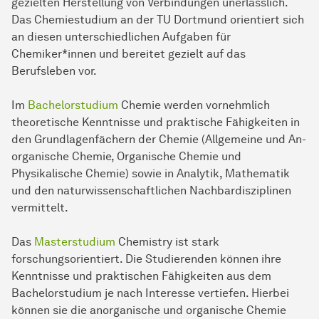
gezielten
Her­stel­lung
von
Ver­bin­dun­gen
unerlässlich.
Das Chemiestudium an der TU Dort­mund orientiert sich
an diesen un­ter­schied­li­chen Aufgaben für
Chemiker*innen und bereitet gezielt auf das
Berufsleben vor.
Im
Ba­che­lor­stu­di­um
Chemie wer­den vornehmlich
theoretische Kennt­nisse und prak­ti­sche Fähigkeiten in
den Grundlagenfächern der Chemie (Allgemeine und An­
or­ga­ni­sche Chemie, Organische Chemie und
Physikalische Chemie) sowie in
Ana­ly­tik
, Ma­the­ma­tik
und den naturwis­sen­schaft­li­chen Nachbardisziplinen
vermittelt.
Das
Masterstudium
Chemistry ist stark
forschungsorientiert. Die Studierenden können ihre
Kenntnisse und praktischen Fähigkeiten aus dem
Bachelorstudium je nach Interesse vertiefen. Hierbei
können sie die anorganische und organische Chemie