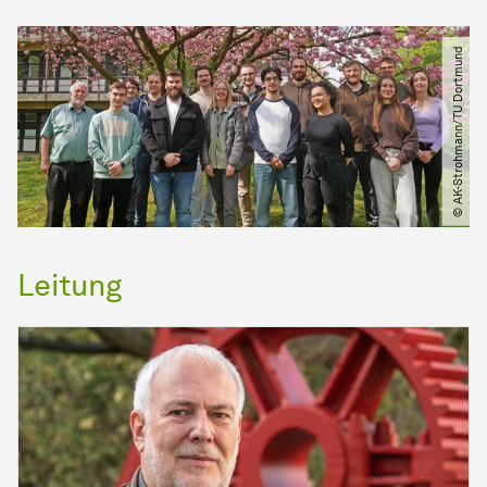
© AK-Strohmann​/​TU Dortmund
Leitung