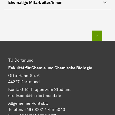
Ehemalige
Mit­ar­bei­ter
/innen
Zum Seit
TU Dortmund
Fakultät für Chemie und Chemische Biologie
Otto-Hahn-Str. 6
44227 Dortmund
Kontakt für Fragen zum Studium:
study.ccb@tu-dortmund.de
Allgemeiner Kontakt:
Telefon:
+49 (0)231 / 755-5040