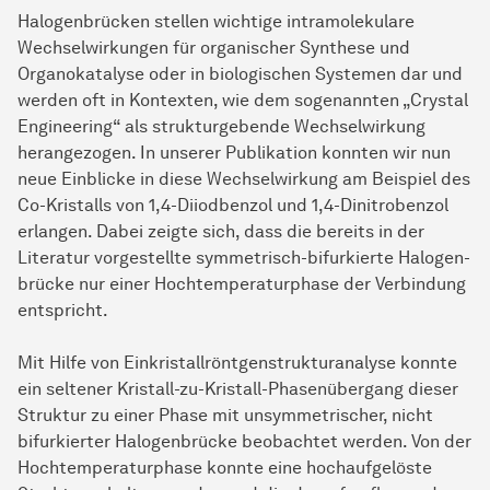
Halogenbrücken stellen wichtige intramolekulare
Wechselwirkungen für organischer Synthese und
Organokatalyse oder in biologischen Systemen dar und
werden oft in Kontexten, wie dem sogenannten „Crystal
Engineering“ als strukturgebende Wechselwirkung
herangezogen. In unserer
Pub­li­ka­tion
konnten wir nun
neue Einblicke in diese Wechselwirkung am Beispiel des
Co-Kristalls von 1,4-Diiodbenzol und 1,4-Dinitrobenzol
erlangen. Dabei zeigte sich, dass die bereits in der
Literatur vorgestellte symmetrisch-bifurkierte
Ha­lo­gen­
brü­cke
nur einer Hochtemperaturphase der Verbindung
entspricht.
Mit Hilfe von Einkristallröntgenstrukturanalyse konnte
ein seltener Kristall-zu-Kristall-Phasenübergang dieser
Struktur zu einer Phase mit unsymmetrischer, nicht
bifurkierter
Ha­lo­gen­brü­cke
beobachtet werden. Von der
Hochtemperaturphase konnte eine hochaufgelöste