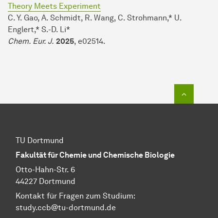
Theory Meets Experiment
C. Y. Gao, A. Schmidt, R. Wang, C. Strohmann,* U.
Englert,* S.-D. Li*
Chem. Eur. J.
2025
, e02514.
Zum Seit
TU Dortmund
Fakultät für Chemie und Chemische Biologie
Otto-Hahn-Str. 6
44227 Dortmund
Kontakt für Fragen zum Studium:
study.ccb@tu-dortmund.de