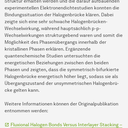
Struktur erhalten werden und die darauf aufbauenden
experimentellen Elektronendichtestudien konnten die
Bindungssituation der
Ha­lo­gen­brü­cke
klären. Dabei
zeigte sich eine sehr schwache Halogenbrücken-
Wechselwirkung, während hauptsächlich p-p-
Wechselwirkungen strukturgebend waren und somit die
Möglichkeit des Phasenübergangs innerhalb der
kristallinen Phasen erklären. Ergänzende
quantenchemische Studien untersuchten die
energetischen Beziehungen zwischen den beiden
Phasen und zeigten, dass die symmetrisch-bifurkierte
Ha­lo­gen­brü­cke
energetisch höher liegt, sodass sie als
Übergangszustand der unsymmetrischen
Ha­lo­gen­brü­
cke
gelten kann.
Weitere Informationen können der Originalpublikation
entnommen werden:
Fluxional Halogen Bonds Versus Interlayer Stacking –