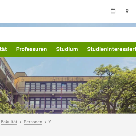
tät
Professuren
Studium
Studieninteressier
ind hier:
artseite
Fakultät
Personen
Y