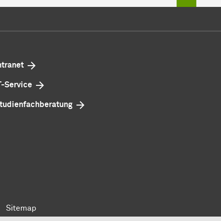
ntranet
T-Service
tudienfachberatung
Sitemap