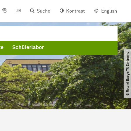
Suche
Kontrast
English
te
Schülerlabor
© Roland Baege​/​TU Dortmund