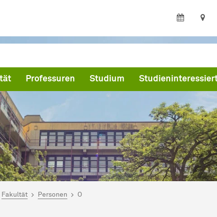
tät
Professuren
Studium
Studieninteressier
ind hier:
artseite
Fakultät
Personen
O