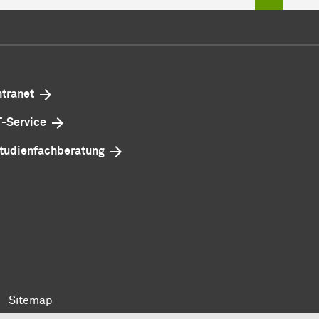
ntranet
T-Service
tudienfachberatung
Sitemap