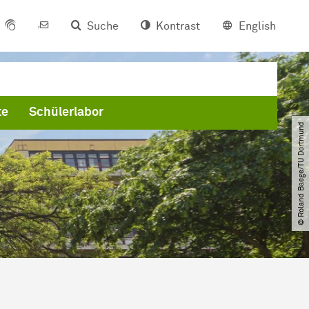
Suche
Kontrast
English
te
Schülerlabor
© Roland Baege​/​TU Dortmund