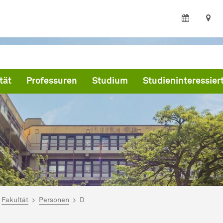
tät
Professuren
Studium
Studieninteressier
ind hier:
artseite
Fakultät
Personen
D