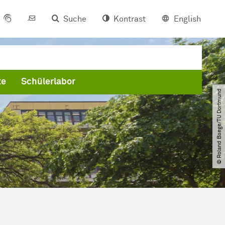
Suche
Kontrast
English
te
Schülerlabor
© Roland Baege​/​TU Dortmund