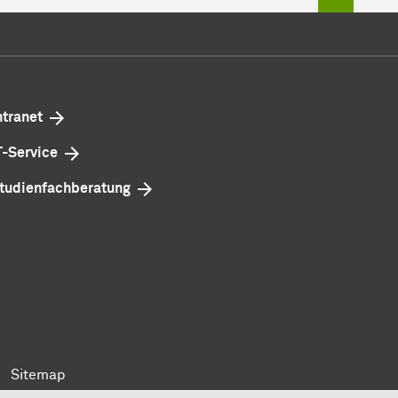
ntranet
T-Service
tudienfachberatung
Sitemap