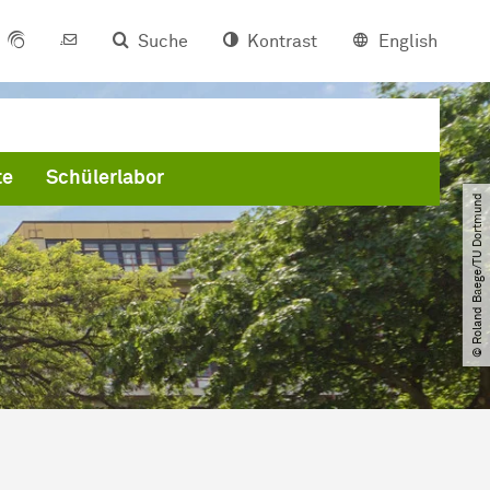
Suche
Kontrast
English
te
Schülerlabor
© Roland Baege​/​TU Dortmund