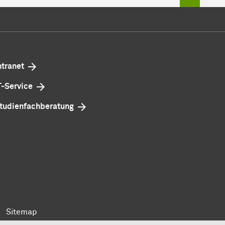
ntranet
T-Service
tudienfachberatung
Sitemap