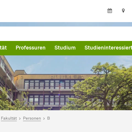
tät
Professuren
Studium
Studieninteressier
ind hier:
artseite
Fakultät
Personen
B