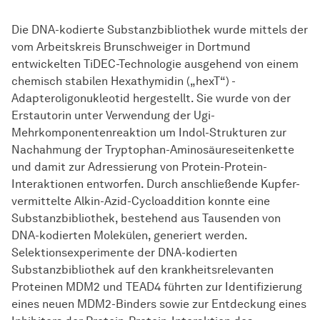
Die DNA-kodierte Substanzbibliothek wurde mittels der
vom
Ar­beits­kreis
Brun­schwei­ger
in Dortmund
entwickelten TiDEC-Technologie ausgehend von einem
chemisch stabilen Hexathymidin („hexT“) -
Adapteroligonukleotid hergestellt. Sie wurde von der
Erstautorin unter Verwendung der Ugi-
Mehrkomponentenreaktion um Indol-Strukturen zur
Nachahmung der Tryptophan-Aminosäureseitenkette
und damit zur Adressierung von Protein-Protein-
Interaktionen entworfen. Durch anschließende Kupfer-
vermittelte Alkin-Azid-Cycloaddition konnte eine
Substanzbibliothek, bestehend aus Tausenden von
DNA-ko­dier­ten
Mo­le­kü­len
, generiert werden.
Selektionsexperimente der
DNA-ko­dier­ten
Substanzbibliothek auf den krankheitsrelevanten
Proteinen MDM2 und TEAD4 führten zur Identifizierung
eines neuen MDM2-Binders sowie zur Entdeckung eines