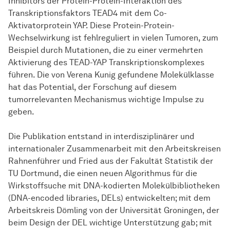
Inhibitors der Protein-Protein-Interaktion des
Transkriptionsfaktors TEAD4 mit dem Co-
Aktivatorprotein YAP. Diese Protein-Protein-
Wechselwirkung ist fehlreguliert in vielen Tumoren, zum
Beispiel durch Mutationen, die zu einer vermehrten
Aktivierung des TEAD-YAP Transkriptionskomplexes
führen. Die von Verena Kunig gefundene Molekülklasse
hat das Potential, der Forschung auf diesem
tumorrelevanten Mechanismus wichtige Impulse zu
geben.
Die
Pub­li­ka­tion
entstand in interdisziplinärer und
internationaler Zusammenarbeit mit den Arbeitskreisen
Rahnenführer und Fried aus der Fakultät Statistik der
TU Dortmund, die einen neuen Algorithmus für die
Wirkstoffsuche mit
DNA-ko­dier­ten
Mo­le­kül­bi­blio­the­ken
(DNA-encoded libraries, DELs) entwickelten; mit dem
Ar­beits­kreis
Dömling von der Universität Groningen, der
beim Design der DEL wichtige Unterstützung gab; mit