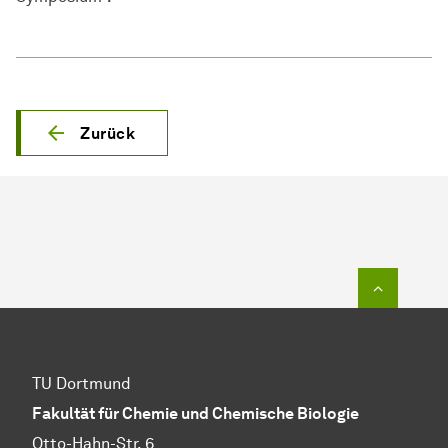
Zurück
Zum Seit
TU Dortmund
Fakultät für Chemie und Chemische Biologie
Otto-Hahn-Str. 6