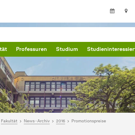
tät
Professuren
Studium
Studieninteressier
ind hier:
artseite
Fakultät
News - Archiv
2016
Promotionspreise