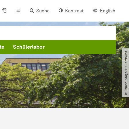
Suche
Kontrast
English
te
Schülerlabor
© Roland Baege​/​TU Dortmund