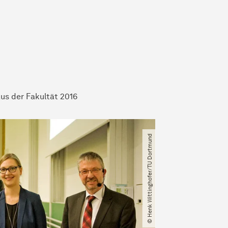
us der Fakultät 2016
© Henk Wittinghofer​/​TU Dortmund