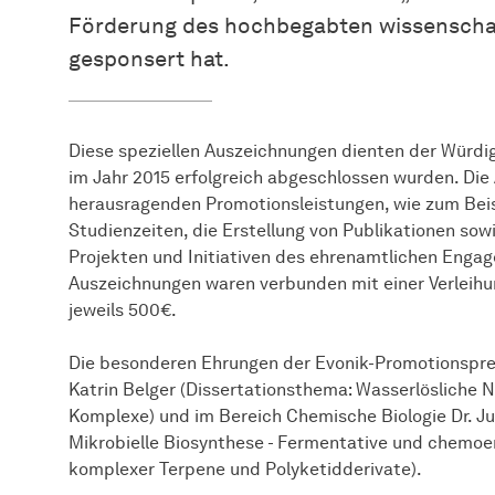
Förderung des hochbegabten wissensch
gesponsert hat.
Diese speziellen Auszeichnungen dienten der Würd
im Jahr 2015 erfolgreich abgeschlossen wurden. Die 
herausragenden Promotionsleistungen, wie zum Beis
Studienzeiten, die Erstellung von Publikationen so
Projekten und Initiativen des ehrenamtlichen Enga
Auszeichnungen waren verbunden mit einer Verleih
jeweils 500€.
Die besonderen Ehrungen der Evonik-Promotionsprei
Katrin Belger (Dissertationsthema: Wasserlösliche N
Komplexe) und im Bereich Chemische Biologie Dr. Ju
Mikrobielle
Bio­syn­the­se
- Fermentative und chemoe
komplexer Terpene und Polyketidderivate).