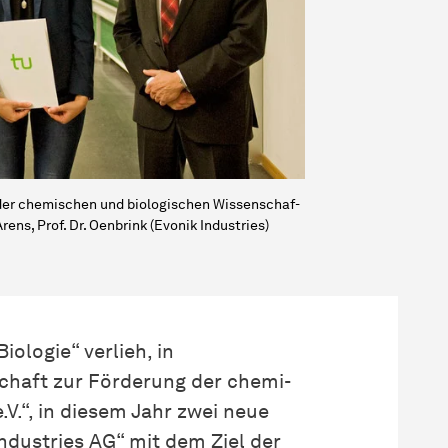
der
che­mi­schen
und biologischen
Wis­sen­schaf­
 Arens, Prof. Dr. Oenbrink (Evonik Industries)
ologie“ verlieh, in
chaft zur Förderung der
che­mi­
.V.“, in diesem Jahr zwei neue
ndustries AG“ mit dem Ziel der