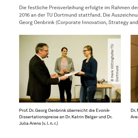
Die festliche Preisverleihung erfolgte im Rahmen de
2016 an der TU Dortmund stattfand. Die Auszeichnu
Georg Oenbrink (Corporate Innovation, Strategy an
©
H
e
n
k
t
t
i
n
g
h
o
f
e
r​
/​
T
U
D
o
r
t
m
u
n
W
i
d
Prof. Dr. Georg Oenbrink
über­reicht
die Evonik-
Dr.
Dissertationspreise an Dr. Katrin Belger und Dr.
Aren
Julia Arens (v. l. n. r.)