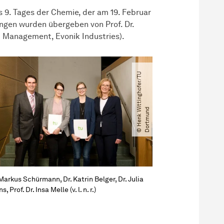
s 9. Tages der Chemie, der am 19. Februar
ngen wurden übergeben von Prof. Dr.
d Management, Evonik Industries).
©
H
e
n
k
t
t
i
n
g
h
o
f
e
r​
/​
T
U
D
o
r
t
m
u
n
W
i
d
 Markus Schürmann, Dr. Katrin Belger, Dr. Julia
s, Prof. Dr. Insa Melle (v. l. n. r.)