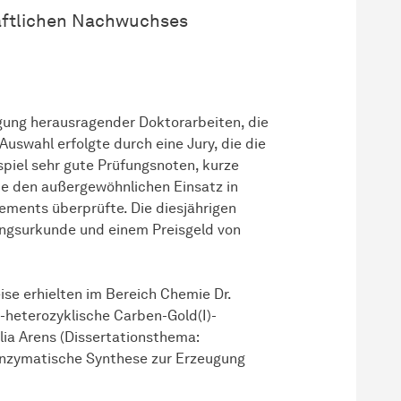
aftlichen Nachwuchses
igung
her­aus­ra­gen­der
Doktorarbeiten, die
Auswahl erfolgte durch eine Jury, die die
piel sehr gute Prüfungsnoten, kurze
wie den außergewöhnlichen Einsatz in
gements überprüfte. Die
dies­jäh­rigen
ungsurkunde und einem Preisgeld von
se erhielten im Bereich Chemie Dr.
-heterozyklische Carben-Gold(I)-
lia Arens (Dissertationsthema:
nzymatische Synthese zur Erzeugung