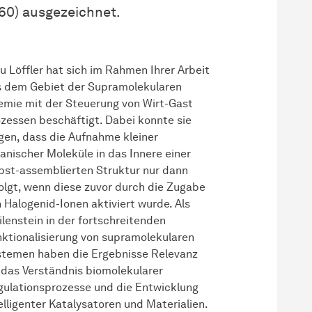
060) ausgezeichnet.
u Löffler hat sich im Rahmen Ihrer Arbeit
s dem Gebiet der Supramolekularen
mie mit der Steuerung von Wirt-Gast
zessen beschäftigt. Dabei konnte sie
gen, dass die Aufnahme kleiner
anischer Moleküle in das Innere einer
bst-assemblierten Struktur nur dann
olgt, wenn diese zuvor durch die Zugabe
 Halogenid-Ionen aktiviert wurde. Als
lenstein in der fortschreitenden
ktionalisierung von supramolekularen
temen haben die Ergebnisse Relevanz
 das Verständnis biomolekularer
ulationsprozesse und die
Ent­wick­lung
elligenter Katalysatoren und Materialien.