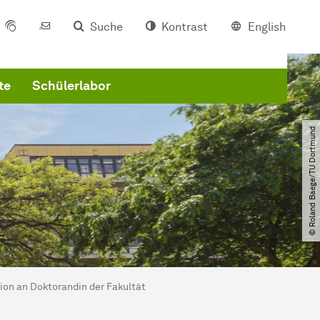
Suche
Kontrast
English
te
Schülerlabor
© Roland Baege​/​TU Dortmund
tion
an
Dok­to­ran­din
der Fakultät