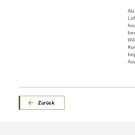
Als
Löf
hoc
bes
Wil
Kur
beg
Au
Zurück