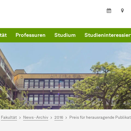
tät
Professuren
Studium
Studieninteressier
ind hier:
artseite
Fakultät
News - Archiv
2016
Preis für herausragende
Pub­li­ka­