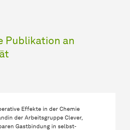
de
Pub­li­ka­tion
an
ät
rative Effekte in der Chemie
an­din
der Arbeitsgruppe Clever,
tbaren Gastbindung in selbst-