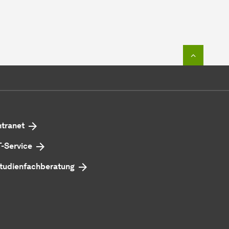
Zum Seit
ntranet
T-Service
tudienfachberatung