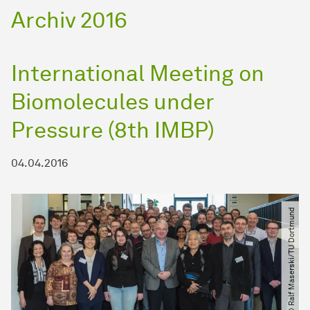
Archiv 2016
International Meeting on
Biomolecules under
Pressure (8th IMBP)
04.04.2016
© Ralf Maserski​/​TU Dortmund