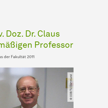
. Doz. Dr. Claus
mäßigen Professor
s der Fakultät 2011
© CCB​/​TU Dortmund