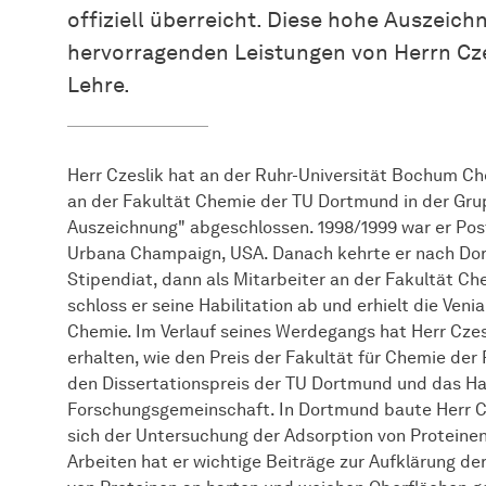
offiziell
über­reicht
. Diese hohe Auszeich
hervorragenden Leistungen von Herrn Cze
Lehre.
Herr Czeslik hat an der Ruhr-Universität Bochum Ch
an der Fakultät Chemie der TU Dortmund in der Grupp
Auszeichnung" abgeschlossen. 1998/1999 war er Postd
Urbana Champaign, USA. Danach kehrte er nach Dor
Stipendiat, dann als
Mit­ar­bei­ter
an der Fakultät Ch
schloss er seine Habilitation ab und erhielt die Veni
Chemie. Im Verlauf seines Werdegangs hat Herr Cze
erhalten, wie den Preis der Fakultät für Chemie de
den Dissertationspreis der TU Dortmund und das H
Forschungsgemeinschaft. In Dortmund baute Herr Cze
sich der Untersuchung der Adsorption von Proteine
Arbeiten hat er wichtige Beiträge zur Aufklärung d