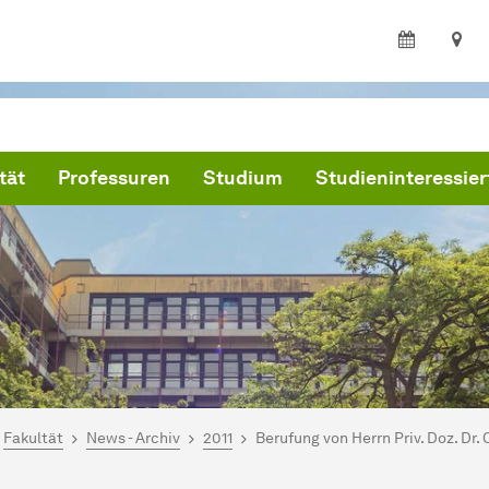
tät
Professuren
Studium
Studieninteressier
ind hier:
artseite
Fakultät
News - Archiv
2011
Berufung von Herrn Priv. Doz. Dr