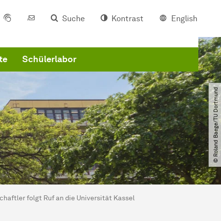
Suche
Kontrast
English
te
Schülerlabor
© Roland Baege​/​TU Dortmund
chaft­ler
folgt Ruf an die Universität Kassel