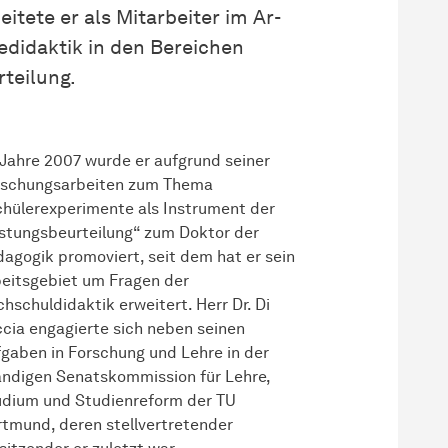
itete er als
Mit­ar­bei­ter
im
Ar­
iedidaktik in den Bereichen
teilung.
Jahre 2007 wurde er aufgrund seiner
rschungsarbeiten zum Thema
hülerexperimente als Instrument der
stungsbeurteilung“ zum Doktor der
agogik promoviert, seit dem hat er sein
eitsgebiet um Fragen der
hschuldidaktik erweitert. Herr Dr. Di
cia engagierte sich neben seinen
gaben in Forschung und Lehre in der
ndigen Senatskommission für Lehre,
udium und Studienreform der TU
tmund, deren stellvertretender