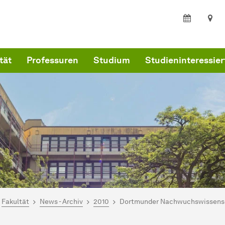
tät
Professuren
Studium
Studieninteressier
ind hier:
artseite
Fakultät
News - Archiv
2010
Dortmunder
Nach­wuchs­wis­sen­s