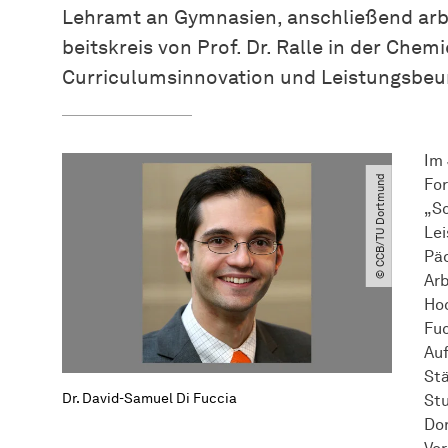
Lehramt an Gymnasien, anschließend arbe
beits­kreis
von Prof. Dr. Ralle in der Chem
Curriculumsinnovation und Leistungsbeur
Im 
© CCB​/​TU Dortmund
Fo
„Sc
Lei
Päd
Arb
Hoc
Fuc
Auf
Stä
Dr. David-Samuel Di Fuccia
St
Dor