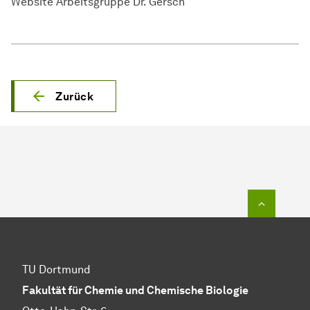
Website Arbeitsgruppe Dr. Gersch
Zurück
Zum Seit
TU Dortmund
Fakultät für Chemie und Chemische Biologie