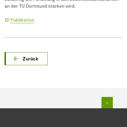
an der TU Dortmund stärken wird.
Pub­li­ka­tion
Zurück
Zum Seit