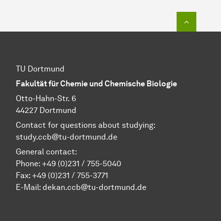
To top o
TU Dortmund
Fakultät für Chemie und Chemische Biologie
Otto-Hahn-Str. 6
44227 Dortmund
Contact for questions about studying:
study.ccb@tu-dortmund.de
General contact:
Phone:
+49 (0)231 / 755-5040
Fax: +49 (0)231 / 755-3771
E-Mail:
dekan.ccb@tu-dortmund.de