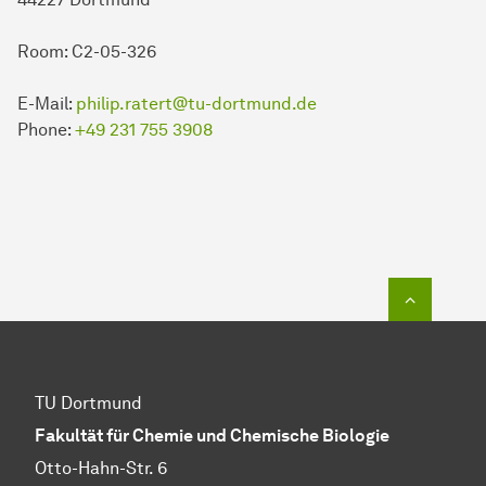
Room: C2-05-326
E-Mail:
philip.ratert@tu-dortmund.de
Phone:
+49 231 755 3908
To top o
TU Dortmund
Fakultät für Chemie und Chemische Biologie
Otto-Hahn-Str. 6